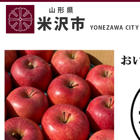
3
枚
目
の
ス
ラ
イ