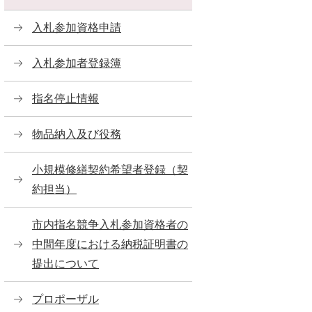
入札参加資格申請
入札参加者登録簿
指名停止情報
物品納入及び役務
小規模修繕契約希望者登録（契
約担当）
市内指名競争入札参加資格者の
中間年度における納税証明書の
提出について
プロポーザル