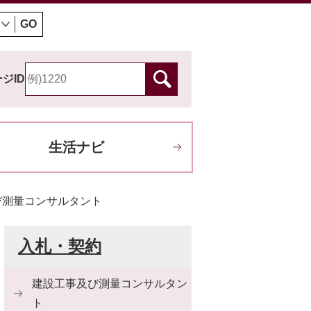
GO
ジID
生活ナビ
び測量コンサルタント
入札・契約
建設工事及び測量コンサルタン
ト