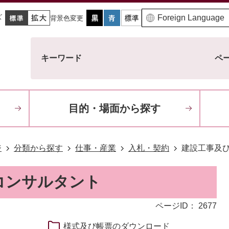
ズ
背景色変更
キーワード
ペー
目的・場面から探す
ジ
分類から探す
仕事・産業
入札・契約
建設工事及
コンサルタント
ページID：
2677
様式及び帳票のダウンロード