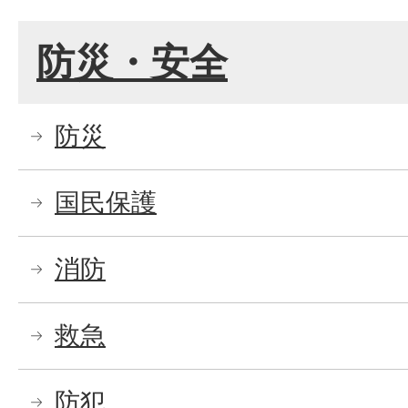
防災・安全
防災
国民保護
消防
救急
防犯