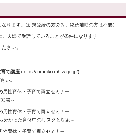
となります。(新規受給の方のみ、継続補助の方は不要）
上、夫婦で受講していることが条件になります。
ください。
共育て講座
(https://tomoiku.mhlw.go.jp/)
ださい。
」の男性育休・子育て両立セミナー
礎知識～
」の男性育休・子育て両立セミナー
ら分かった育休中のリスクと対策～
の男性育休・子育て両立セミナー