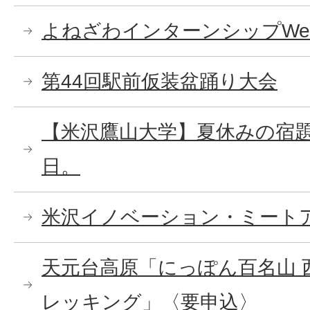
よねざわインターンシップWe
第44回駅前仮装盆踊り大会
【米沢鷹山大学】夏休みの宿
日。
米沢イノベーション・ミート
天元台高原「にっぽん百名山 
レッキング」〈要申込〉