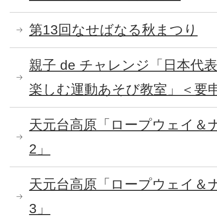
第13回なせばなる秋まつり
親子 de チャレンジ「日本
楽しむ運動あそび教室」＜要
天元台高原「ロープウェイ＆
2」
天元台高原「ロープウェイ＆
3」