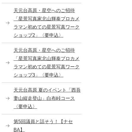
天元台高原・星空へのご招待
「星景写真家北山輝泰プロカメ
ラマン初めての星景写真ワーク
ショップ2」〈要申込〉
天元台高原・星空へのご招待
「星景写真家北山輝泰プロカメ
ラマン初めての星景写真ワーク
ショップ3」〈要申込〉
天元台高原 夏のイベント「西吾
妻山縦走登山」白布峠コース
〈要申込〉
第5回議員と話そう！【ナセ
BA】