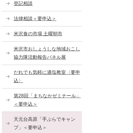
登記相談
法律相談＜要申込＞
米沢食の市場 土曜朝市
米沢市おしょうしな地域おこし
協力隊活動報告パネル展
だれでも気軽に適塩教室〈要申
込〉
第28回「まちなかゼミナール」
＜要申込＞
天元台高原「手ぶらでキャン
プ」＜要申込＞