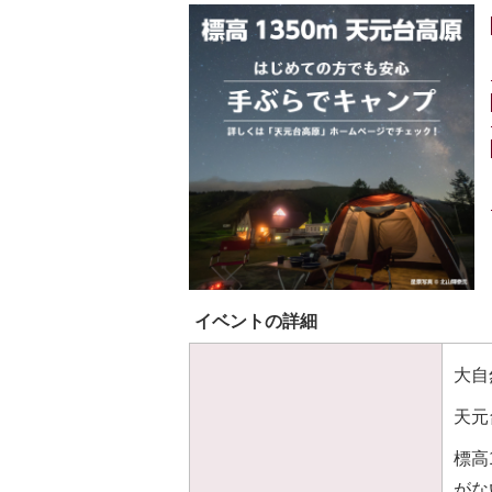
イベントの詳細
大自
天元
標高
がな