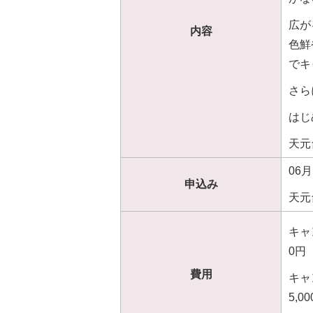
広が
内容
色鮮
でキ
さら
はじ
天元
06月
申込み
天元台
キャ
0円
費用
キャ
5,0