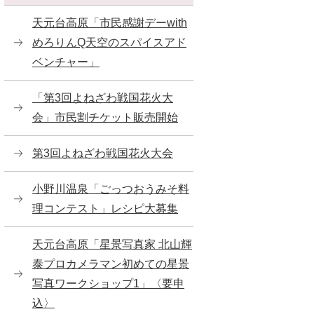
天元台高原「市民感謝デーwith
めろりんQ天空のスパイスアド
ベンチャー」
「第3回よねざわ戦国花火大
会」市民割チケット販売開始
第3回よねざわ戦国花火大会
小野川温泉「ごっつおうみそ料
理コンテスト」レシピ大募集
天元台高原「星景写真家 北山輝
泰プロカメラマン初めての星景
写真ワークショップ1」〈要申
込〉