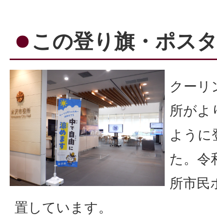
この登り旗・ポス
クーリ
所がよ
ように
た。令
所市民
置しています。