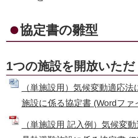
協定書の雛型
1つの施設を開放いただ
（単施設用）気候変動適応法
施設に係る協定書 (Wordファイル
（単施設用 記入例）気候変